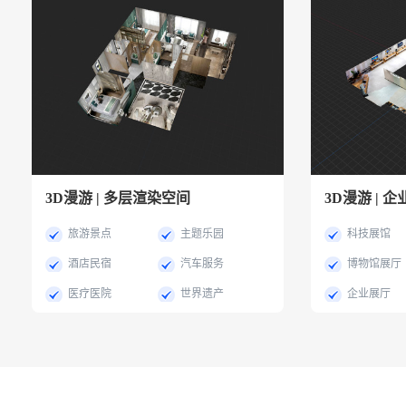
3D漫游 | 多层渲染空间
3D漫游 | 
旅游景点
主题乐园
科技展馆
酒店民宿
汽车服务
博物馆展厅
医疗医院
世界遗产
企业展厅